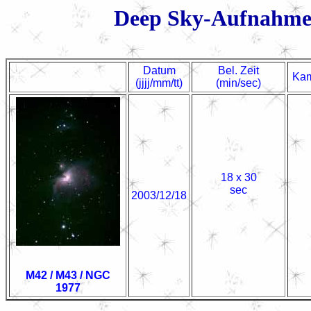
Deep Sky-Aufnahme
Datum
Bel. Zeit
Kam
(jjjj/mm/tt)
(min/sec)
18 x 30
sec
2003/12/18
M42 / M43 / NGC
1977